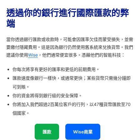
透過你的銀行進行國際匯款的弊
端
當你透過銀行匯款或收款時，可能會因匯率欠佳而蒙受損失，並需
要繳付隱藏費用。這是因為銀行仍然使用舊系統來兌換貨幣。我們
建議你使用
Wise
，他們通常便宜很多。憑藉他們的智能科技：
你每次將享有更好的匯率和更低的前期費用。
匯款速度像銀行一樣快，或通常更快；某些貨幣只需幾分鐘即
可到賬。
你的資金將得到銀行級的安全保障。
你將加入我們超過2百萬位客戶的行列，以47種貨幣匯款至70
個國家。
匯款
Wise商業