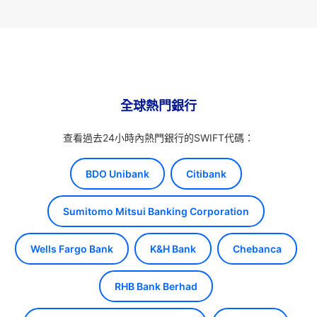
全球熱門銀行
查看過去24小時內熱門銀行的SWIFT代碼：
BDO Unibank
Citibank
Sumitomo Mitsui Banking Corporation
Wells Fargo Bank
K&H Bank
Chebanca
RHB Bank Berhad