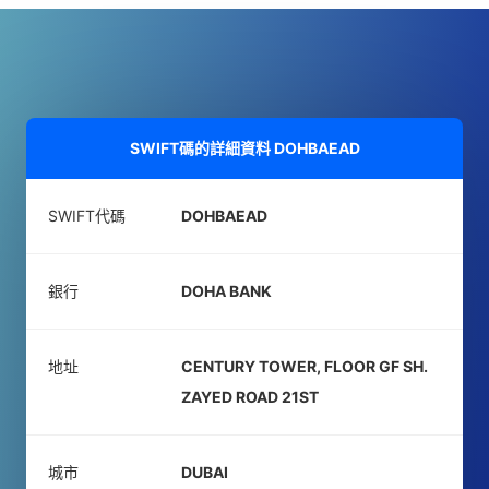
SWIFT碼的詳細資料
DOHBAEAD
SWIFT代碼
DOHBAEAD
銀行
DOHA BANK
地址
CENTURY TOWER, FLOOR GF SH.
ZAYED ROAD 21ST
城市
DUBAI