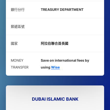
銀行分行
TREASURY DEPARTMENT
郵遞區號
國家
阿拉伯聯合酋長國
MONEY
Save on international fees by
TRANSFER
using
Wise
DUBAI ISLAMIC BANK