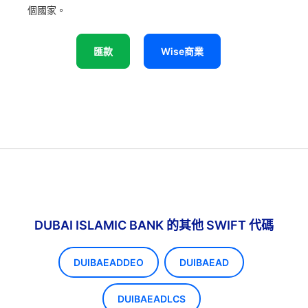
個國家。
匯款
Wise商業
DUBAI ISLAMIC BANK 的其他 SWIFT 代碼
DUIBAEADDEO
DUIBAEAD
DUIBAEADLCS