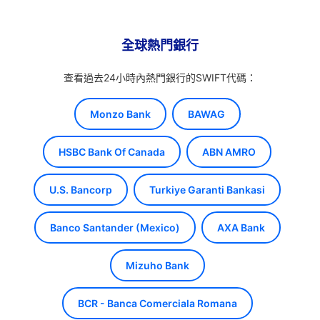
全球熱門銀行
查看過去24小時內熱門銀行的SWIFT代碼：
Monzo Bank
BAWAG
HSBC Bank Of Canada
ABN AMRO
U.S. Bancorp
Turkiye Garanti Bankasi
Banco Santander (Mexico)
AXA Bank
Mizuho Bank
BCR - Banca Comerciala Romana