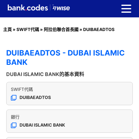
主頁
»
SWIFT代碼
»
阿拉伯聯合酋長國
»
DUIBAEADTOS
DUIBAEADTOS - DUBAI ISLAMIC
BANK
DUBAI ISLAMIC BANK的基本資料
SWIFT代碼
DUIBAEADTOS
銀行
DUBAI ISLAMIC BANK