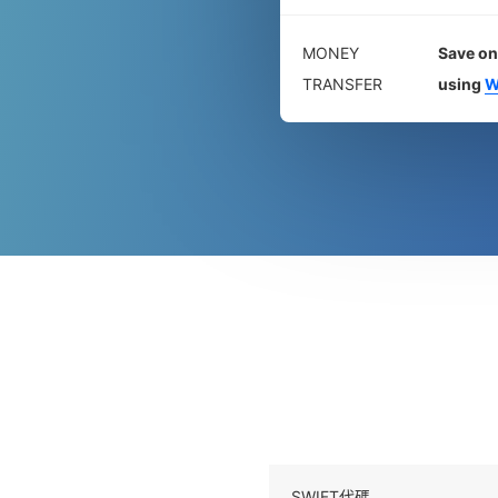
MONEY
Save on
TRANSFER
using
W
SWIFT代碼