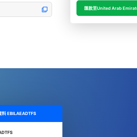
匯款至United Arab Emirat
資料
EBILAEADTFS
ADTFS