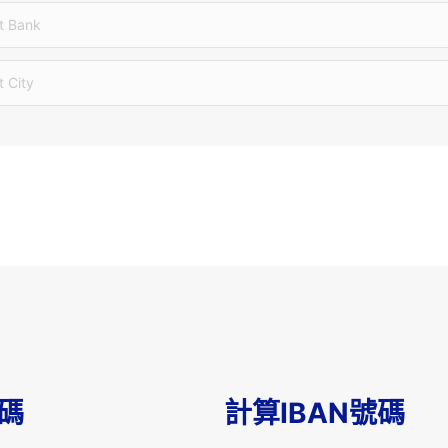
t Bank
t City
T碼
計算IBAN號碼