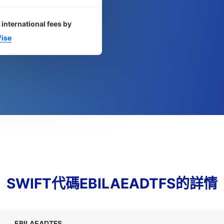
 international fees by
ise
SWIFT代碼EBILAEADTFS的詳情
EBILAEADTFS