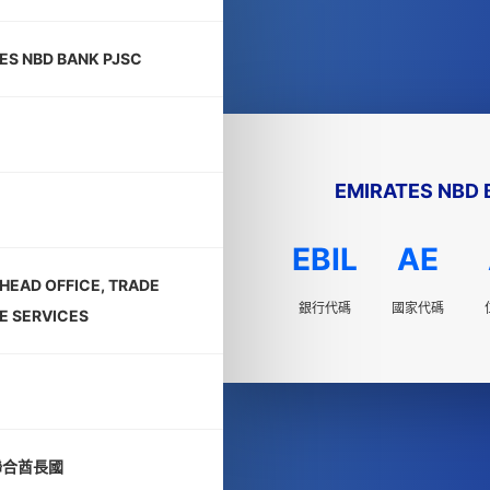
ES NBD BANK PJSC
EMIRATES NBD 
EBIL
AE
HEAD OFFICE, TRADE
銀行代碼
國家代碼
E SERVICES
聯合酋長國