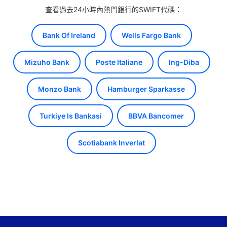
查看過去24小時內熱門銀行的SWIFT代碼：
Bank Of Ireland
Wells Fargo Bank
Mizuho Bank
Poste Italiane
Ing-Diba
Monzo Bank
Hamburger Sparkasse
Turkiye Is Bankasi
BBVA Bancomer
Scotiabank Inverlat