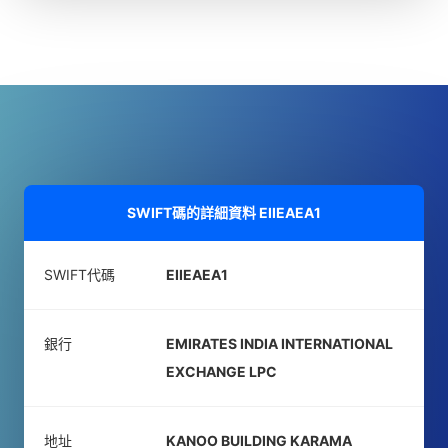
SWIFT碼的詳細資料
EIIEAEA1
SWIFT代碼
EIIEAEA1
銀行
EMIRATES INDIA INTERNATIONAL
EXCHANGE LPC
地址
KANOO BUILDING KARAMA