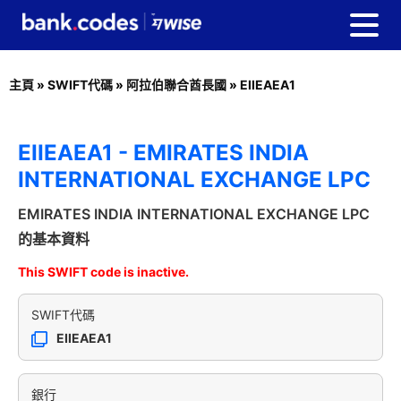
主頁
»
SWIFT代碼
»
阿拉伯聯合酋長國
»
EIIEAEA1
EIIEAEA1 - EMIRATES INDIA
INTERNATIONAL EXCHANGE LPC
EMIRATES INDIA INTERNATIONAL EXCHANGE LPC
的基本資料
This SWIFT code is inactive.
SWIFT代碼
EIIEAEA1
銀行