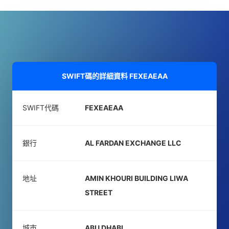
SWIFT碼的詳細資料
FEXEAEAA
SWIFT代碼
FEXEAEAA
銀行
AL FARDAN EXCHANGE LLC
地址
AMIN KHOURI BUILDING LIWA
STREET
城市
ABU DHABI