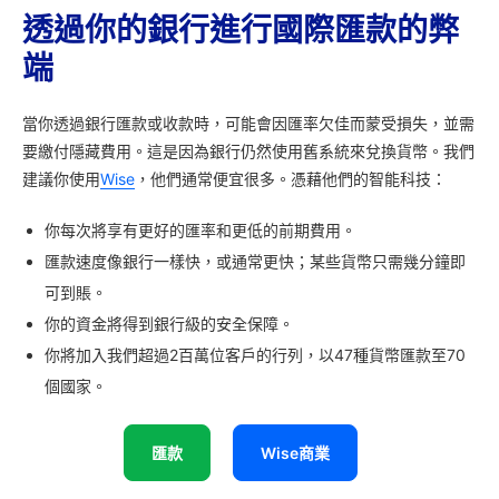
透過你的銀行進行國際匯款的弊
端
當你透過銀行匯款或收款時，可能會因匯率欠佳而蒙受損失，並需
要繳付隱藏費用。這是因為銀行仍然使用舊系統來兌換貨幣。我們
建議你使用
Wise
，他們通常便宜很多。憑藉他們的智能科技：
你每次將享有更好的匯率和更低的前期費用。
匯款速度像銀行一樣快，或通常更快；某些貨幣只需幾分鐘即
可到賬。
你的資金將得到銀行級的安全保障。
你將加入我們超過2百萬位客戶的行列，以47種貨幣匯款至70
個國家。
匯款
Wise商業