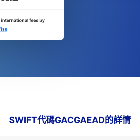
 international fees by
ise
SWIFT代碼GACGAEAD的詳情