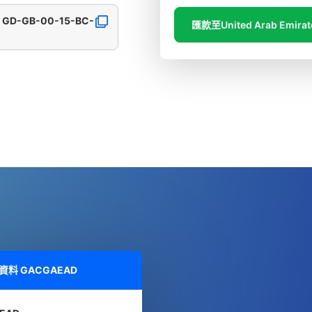
, GD-GB-00-15-BC-
匯款至United Arab Emirat
細資料
GACGAEAD