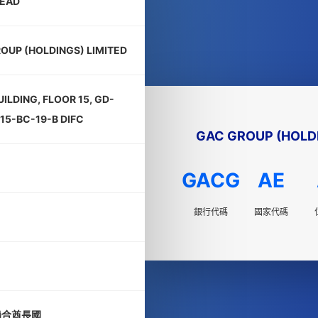
EAD
OUP (HOLDINGS) LIMITED
ILDING, FLOOR 15, GD-
15-BC-19-B DIFC
GAC GROUP (HOLDI
GACG
AE
銀行代碼
國家代碼
聯合酋長國