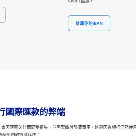
SWIFT匯款。
計算你的IBAN
行國際匯款的弊端
能會因匯率欠佳而蒙受損失，並需要繳付隱藏費用。這是因為銀行仍然使
憑藉他們的智能科技：