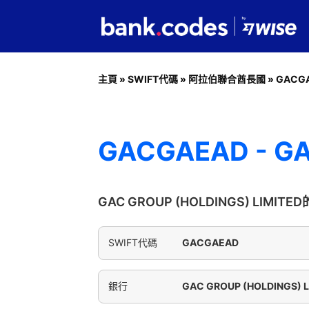
主頁
»
SWIFT代碼
»
阿拉伯聯合酋長國
»
GACG
GACGAEAD - GA
GAC GROUP (HOLDINGS) LIMIT
SWIFT代碼
GACGAEAD
銀行
GAC GROUP (HOLDINGS) L