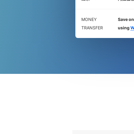
MONEY
Save on
TRANSFER
using
W