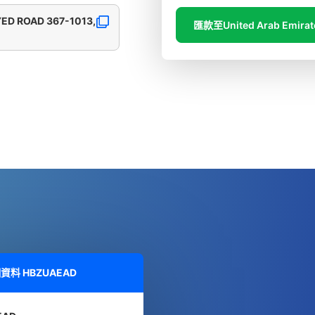
YED ROAD 367-1013,
匯款至United Arab Emirat
細資料
HBZUAEAD