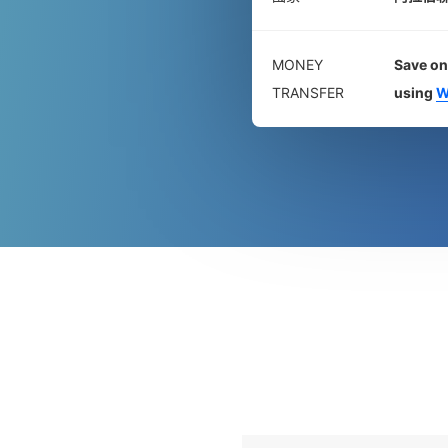
MONEY
Save on
TRANSFER
using
W