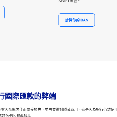
SWIFT匯款。
計算你的IBAN
行國際匯款的弊端
能會因匯率欠佳而蒙受損失，並需要繳付隱藏費用。這是因為銀行仍然使
憑藉他們的智能科技：