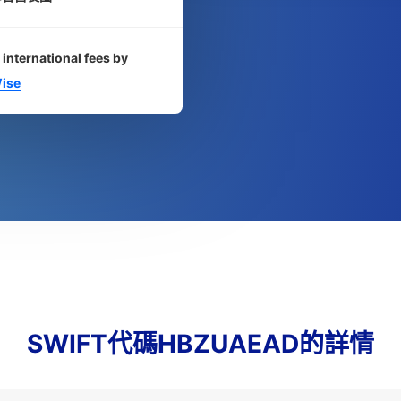
 international fees by
ise
SWIFT代碼HBZUAEAD的詳情