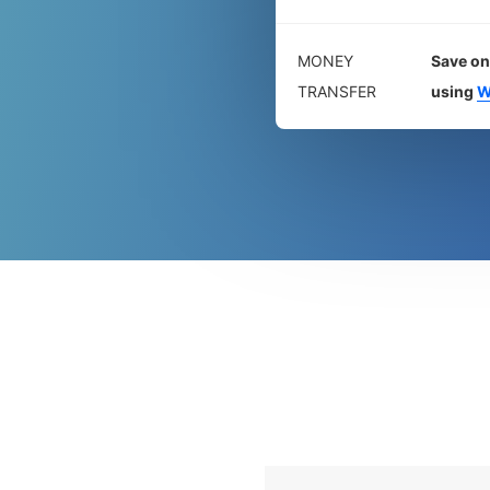
MONEY
Save on
TRANSFER
using
W