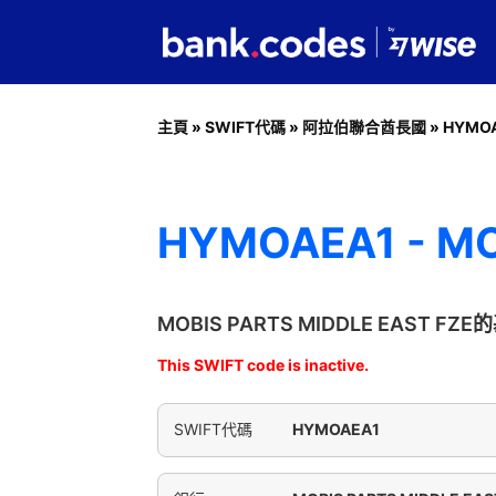
主頁
»
SWIFT代碼
»
阿拉伯聯合酋長國
»
HYMO
HYMOAEA1 - MO
MOBIS PARTS MIDDLE EAST FZ
This SWIFT code is inactive.
SWIFT代碼
HYMOAEA1