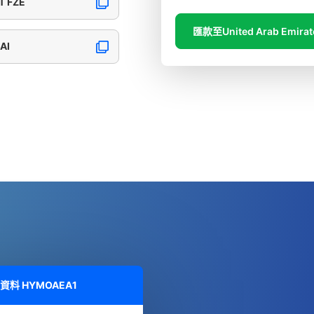
T FZE
匯款至United Arab Emirat
AI
細資料
HYMOAEA1