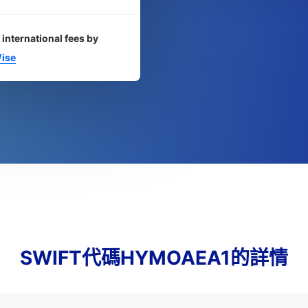
 international fees by
ise
SWIFT代碼HYMOAEA1的詳情