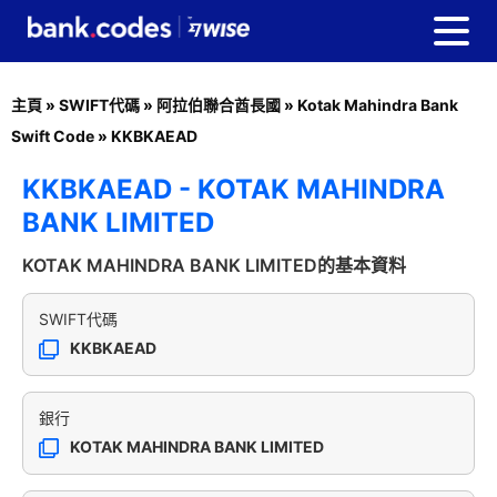
主頁
»
SWIFT代碼
»
阿拉伯聯合酋長國
»
Kotak Mahindra Bank
Swift Code
»
KKBKAEAD
KKBKAEAD - KOTAK MAHINDRA
BANK LIMITED
KOTAK MAHINDRA BANK LIMITED的基本資料
SWIFT代碼
KKBKAEAD
銀行
KOTAK MAHINDRA BANK LIMITED