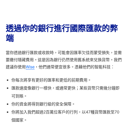
透過你的銀行進行國際匯款的弊
端
當你透過銀行匯款或收款時，可能會因匯率欠佳而蒙受損失，並需
要繳付隱藏費用。這是因為銀行仍然使用舊系統來兌換貨幣。我們
建議你使用
Wise
，他們通常便宜很多。憑藉他們的智能科技：
你每次將享有更好的匯率和更低的前期費用。
匯款速度像銀行一樣快，或通常更快；某些貨幣只需幾分鐘即
可到賬。
你的資金將得到銀行級的安全保障。
你將加入我們超過2百萬位客戶的行列，以47種貨幣匯款至70
個國家。