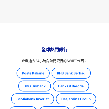
全球熱門銀行
查看過去24小時內熱門銀行的SWIFT代碼：
Poste Italiane
RHB Bank Berhad
BDO Unibank
Bank Of Baroda
Scotiabank Inverlat
Desjardins Group