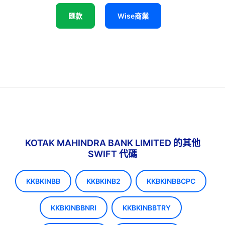
匯款
Wise商業
KOTAK MAHINDRA BANK LIMITED 的其他
SWIFT 代碼
KKBKINBB
KKBKINB2
KKBKINBBCPC
KKBKINBBNRI
KKBKINBBTRY