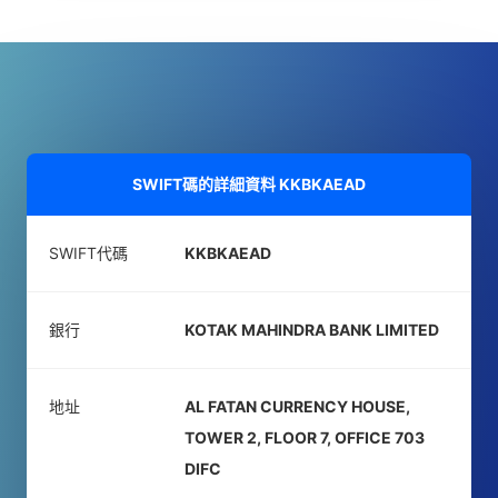
SWIFT碼的詳細資料
KKBKAEAD
SWIFT代碼
KKBKAEAD
銀行
KOTAK MAHINDRA BANK LIMITED
地址
AL FATAN CURRENCY HOUSE,
TOWER 2, FLOOR 7, OFFICE 703
DIFC