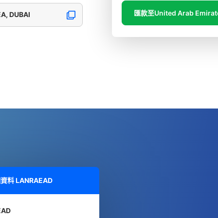
匯款至United Arab Emirat
EA, DUBAI
細資料
LANRAEAD
EAD