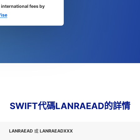
 international fees by
ise
SWIFT代碼LANRAEAD的詳情
LANRAEAD
或
LANRAEADXXX