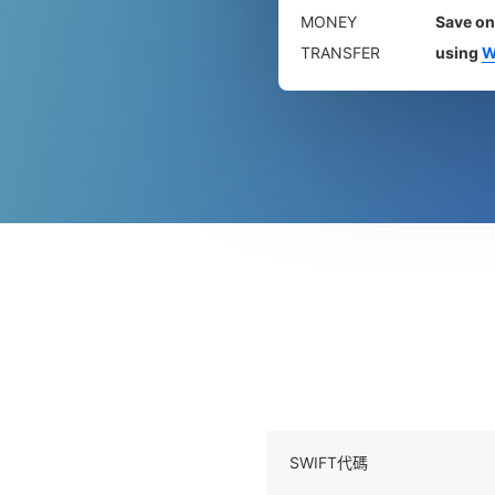
MONEY
Save on
TRANSFER
using
W
SWIFT代碼