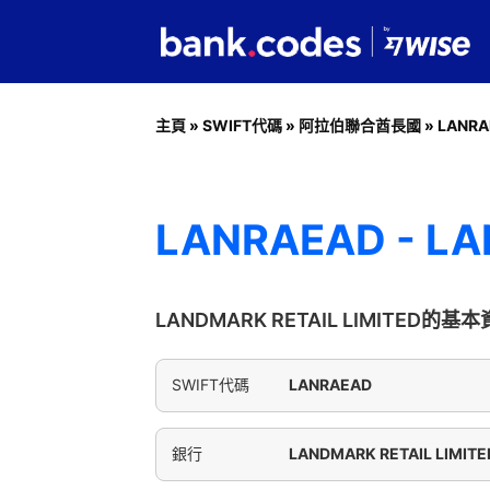
主頁
»
SWIFT代碼
»
阿拉伯聯合酋長國
»
LANRA
LANRAEAD - LA
LANDMARK RETAIL LIMITED的基
SWIFT代碼
LANRAEAD
銀行
LANDMARK RETAIL LIMITE