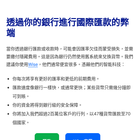
透過你的銀行進行國際匯款的弊
端
當你透過銀行匯款或收款時，可能會因匯率欠佳而蒙受損失，並需
要繳付隱藏費用。這是因為銀行仍然使用舊系統來兌換貨幣。我們
建議你使用
Wise
，他們通常便宜很多。憑藉他們的智能科技：
你每次將享有更好的匯率和更低的前期費用。
匯款速度像銀行一樣快，或通常更快；某些貨幣只需幾分鐘即
可到賬。
你的資金將得到銀行級的安全保障。
你將加入我們超過2百萬位客戶的行列，以47種貨幣匯款至70
個國家。