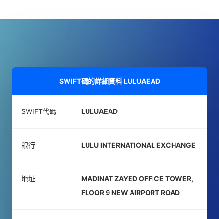
SWIFT碼的詳細資料
LULUAEAD
SWIFT代碼
LULUAEAD
銀行
LULU INTERNATIONAL EXCHANGE
地址
MADINAT ZAYED OFFICE TOWER,
FLOOR 9 NEW AIRPORT ROAD