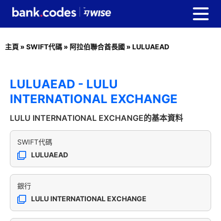
主頁
»
SWIFT代碼
»
阿拉伯聯合酋長國
»
LULUAEAD
LULUAEAD - LULU
INTERNATIONAL EXCHANGE
LULU INTERNATIONAL EXCHANGE的基本資料
SWIFT代碼
LULUAEAD
銀行
LULU INTERNATIONAL EXCHANGE