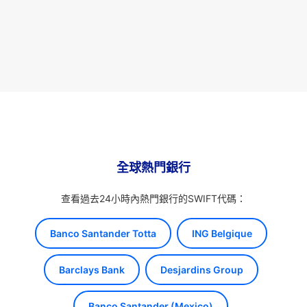
全球熱門銀行
查看過去24小時內熱門銀行的SWIFT代碼：
Banco Santander Totta
ING Belgique
Barclays Bank
Desjardins Group
Banco Santander (Mexico)