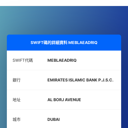
SWIFT碼的詳細資料
MEBLAEADRIQ
SWIFT代碼
MEBLAEADRIQ
銀行
EMIRATES ISLAMIC BANK P.J.S.C.
地址
AL BORJ AVENUE
城市
DUBAI