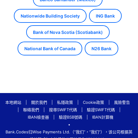
Nationwide Building Society
ING Bank
Bank of Nova Scotia (Scotiabank)
National Bank of Canada
N26 Bank
本地網站
|
關於我們
|
私隱政策
|
Cookie政策
|
風險警告
|
聯絡我們
|
搜尋SWIFT代碼
|
驗證SWIFT代碼
|
IBAN檢查器
|
驗證BSB號碼
|
IBAN計算機
•
Bank.Codes归Wise Payments Ltd.（“我们”，“我们”），该公司根据英