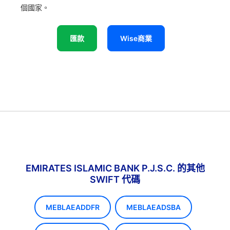
個國家。
匯款
Wise商業
EMIRATES ISLAMIC BANK P.J.S.C. 的其他
SWIFT 代碼
MEBLAEADDFR
MEBLAEADSBA