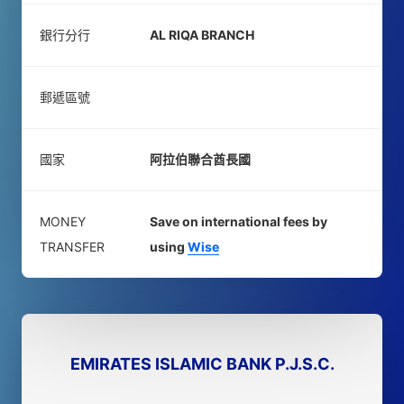
銀行分行
AL RIQA BRANCH
郵遞區號
國家
阿拉伯聯合酋長國
MONEY
Save on international fees by
TRANSFER
using
Wise
EMIRATES ISLAMIC BANK P.J.S.C.