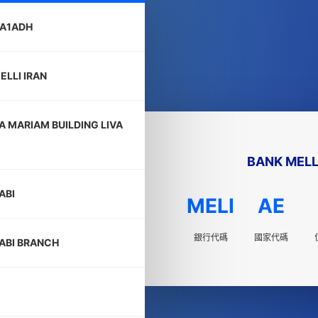
EA1ADH
ELLI IRAN
A MARIAM BUILDING LIVA
BANK MELL
ABI
MELI
AE
銀行代碼
國家代碼
ABI BRANCH