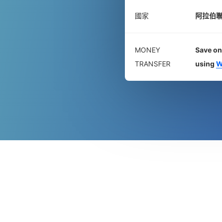
國家
阿拉伯
MONEY
Save on
TRANSFER
using
W