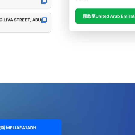
匯款至United Arab Emirat
G LIVA STREET, ABU
資料
MELIAEA1ADH