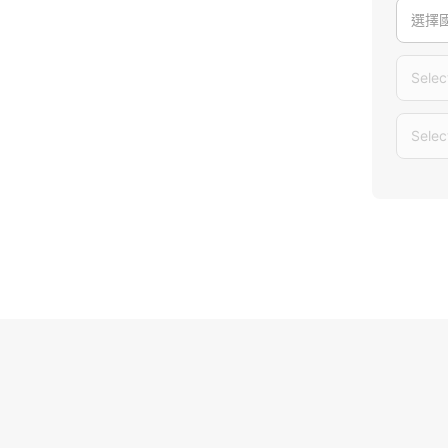
選擇
Selec
Selec