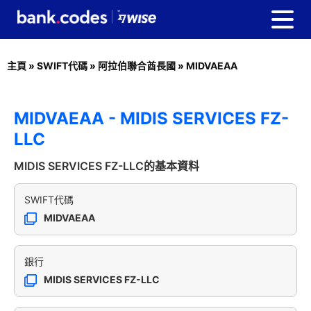
主頁
»
SWIFT代碼
»
阿拉伯聯合酋長國
»
MIDVAEAA
MIDVAEAA - MIDIS SERVICES FZ-
LLC
MIDIS SERVICES FZ-LLC的基本資料
SWIFT代碼
MIDVAEAA
銀行
MIDIS SERVICES FZ-LLC