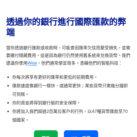
透過你的銀行進行國際匯款的弊
端
當你透過銀行匯款或收款時，可能會因匯率欠佳而蒙受損失，並需
要繳付隱藏費用。這是因為銀行仍然使用舊系統來兌換貨幣。我們
建議你使用
Wise
，他們通常便宜很多。憑藉他們的智能科技：
你每次將享有更好的匯率和更低的前期費用。
匯款速度像銀行一樣快，或通常更快；某些貨幣只需幾分鐘即
可到賬。
你的資金將得到銀行級的安全保障。
你將加入我們超過2百萬位客戶的行列，以47種貨幣匯款至70
個國家。