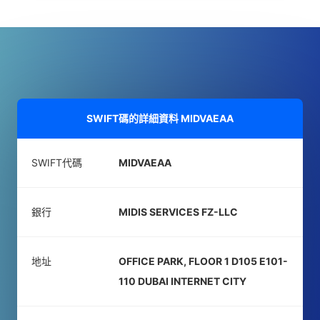
SWIFT碼的詳細資料
MIDVAEAA
SWIFT代碼
MIDVAEAA
銀行
MIDIS SERVICES FZ-LLC
地址
OFFICE PARK, FLOOR 1 D105 E101-
110 DUBAI INTERNET CITY