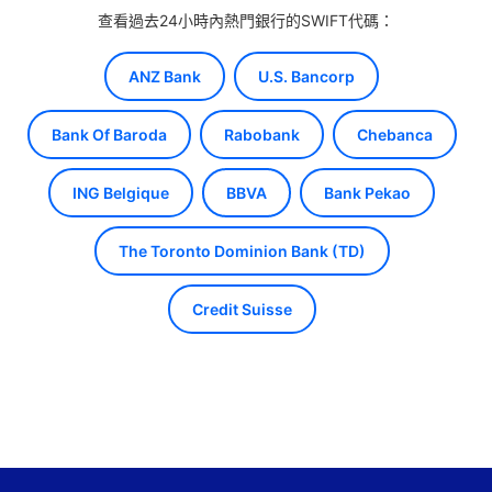
查看過去24小時內熱門銀行的SWIFT代碼：
ANZ Bank
U.S. Bancorp
Bank Of Baroda
Rabobank
Chebanca
ING Belgique
BBVA
Bank Pekao
The Toronto Dominion Bank (TD)
Credit Suisse