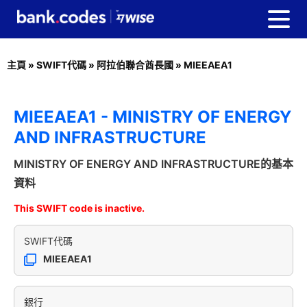
主頁
»
SWIFT代碼
»
阿拉伯聯合酋長國
»
MIEEAEA1
MIEEAEA1 - MINISTRY OF ENERGY
AND INFRASTRUCTURE
MINISTRY OF ENERGY AND INFRASTRUCTURE的基本
資料
This SWIFT code is inactive.
SWIFT代碼
MIEEAEA1
銀行