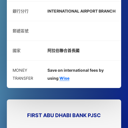
銀行分行
INTERNATIONAL AIRPORT BRANCH
郵遞區號
國家
阿拉伯聯合酋長國
MONEY
Save on international fees by
TRANSFER
using
Wise
FIRST ABU DHABI BANK PJSC