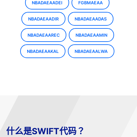
NBADAEAADEI
FGBMAEAA
NBADAEAADIR
NBADAEAADAS
NBADAEAAREC
NBADAEAAMIN
NBADAEAAKAL
NBADAEAALWA
什么是SWIFT代码？