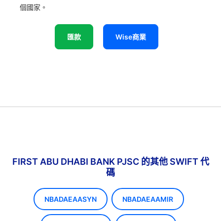
個國家。
匯款
Wise商業
FIRST ABU DHABI BANK PJSC 的其他 SWIFT 代
碼
NBADAEAASYN
NBADAEAAMIR