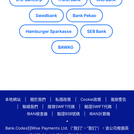
Swedbank
Bank Pekao
Hamburger Sparkasse
SEB Bank
BAWAG
本地網站
|
關於我們
|
私隱政策
|
Cookie政策
|
風險警告
|
聯絡我們
|
搜尋SWIFT代碼
|
驗證SWIFT代碼
|
IBAN檢查器
|
驗證BSB號碼
|
IBAN計算機
•
Bank.Codes归Wise Payments Ltd.（“我们”，“我们”），该公司根据英