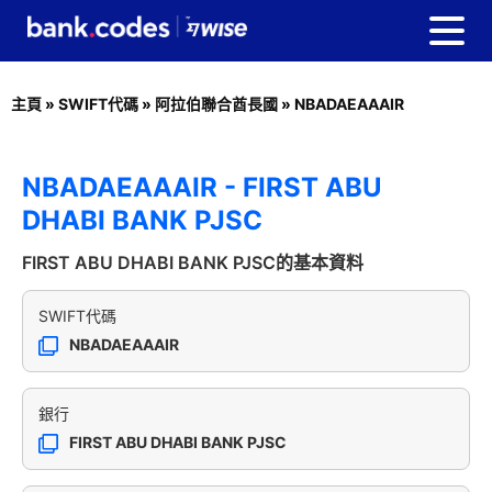
主頁
»
SWIFT代碼
»
阿拉伯聯合酋長國
»
NBADAEAAAIR
NBADAEAAAIR - FIRST ABU
DHABI BANK PJSC
FIRST ABU DHABI BANK PJSC的基本資料
SWIFT代碼
NBADAEAAAIR
銀行
FIRST ABU DHABI BANK PJSC