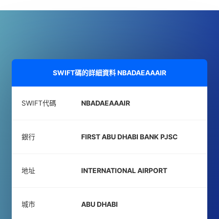
SWIFT碼的詳細資料
NBADAEAAAIR
SWIFT代碼
NBADAEAAAIR
銀行
FIRST ABU DHABI BANK PJSC
地址
INTERNATIONAL AIRPORT
城市
ABU DHABI