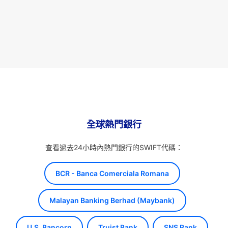
全球熱門銀行
查看過去24小時內熱門銀行的SWIFT代碼：
BCR - Banca Comerciala Romana
Malayan Banking Berhad (Maybank)
U.S. Bancorp
Truist Bank
SNS Bank