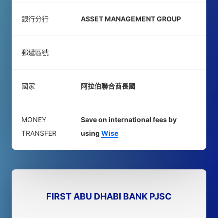
銀行分行
ASSET MANAGEMENT GROUP
郵遞區號
國家
阿拉伯聯合酋長國
MONEY
Save on international fees by
TRANSFER
using
Wise
FIRST ABU DHABI BANK PJSC