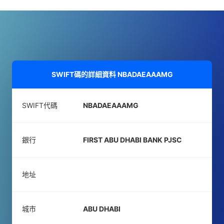
SWIFT碼的詳細資料
NBADAEAAAMG
SWIFT代碼
NBADAEAAAMG
銀行
FIRST ABU DHABI BANK PJSC
地址
城市
ABU DHABI