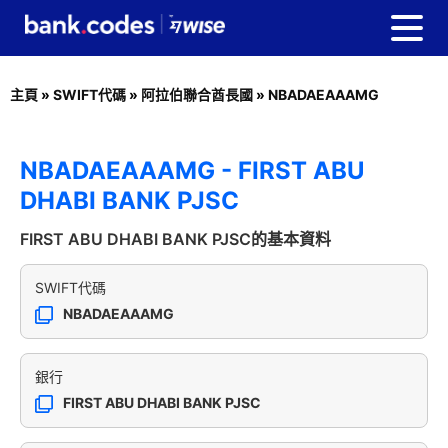
主頁
»
SWIFT代碼
»
阿拉伯聯合酋長國
»
NBADAEAAAMG
NBADAEAAAMG - FIRST ABU
DHABI BANK PJSC
FIRST ABU DHABI BANK PJSC的基本資料
SWIFT代碼
NBADAEAAAMG
銀行
FIRST ABU DHABI BANK PJSC