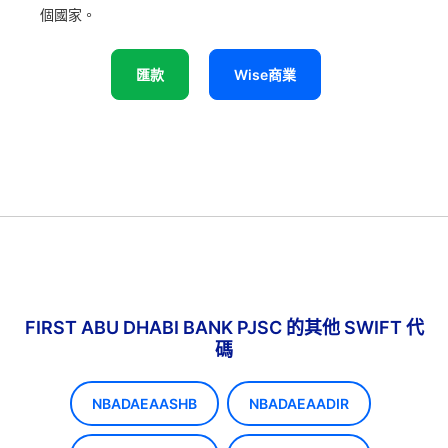
個國家。
匯款
Wise商業
FIRST ABU DHABI BANK PJSC 的其他 SWIFT 代
碼
NBADAEAASHB
NBADAEAADIR