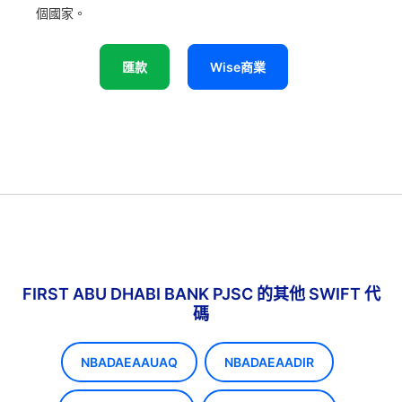
個國家。
匯款
Wise商業
FIRST ABU DHABI BANK PJSC 的其他 SWIFT 代
碼
NBADAEAAUAQ
NBADAEAADIR