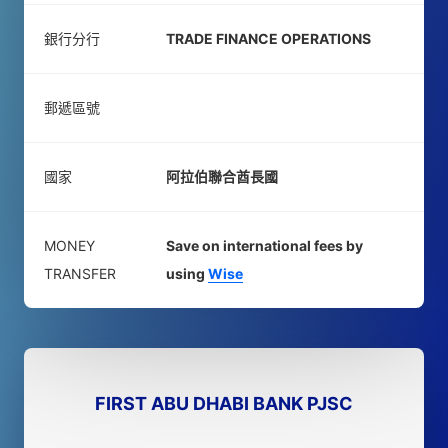
銀行分行
TRADE FINANCE OPERATIONS
郵遞區號
國家
阿拉伯聯合酋長國
MONEY
Save on international fees by
TRANSFER
using
Wise
FIRST ABU DHABI BANK PJSC