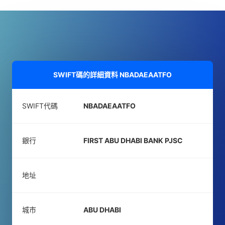
SWIFT碼的詳細資料
NBADAEAATFO
SWIFT代碼
NBADAEAATFO
銀行
FIRST ABU DHABI BANK PJSC
地址
城市
ABU DHABI