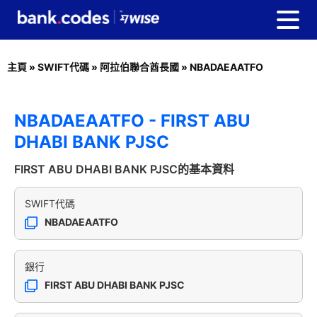
主頁
»
SWIFT代碼
»
阿拉伯聯合酋長國
»
NBADAEAATFO
NBADAEAATFO - FIRST ABU
DHABI BANK PJSC
FIRST ABU DHABI BANK PJSC的基本資料
SWIFT代碼
NBADAEAATFO
銀行
FIRST ABU DHABI BANK PJSC