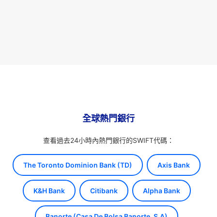
全球熱門銀行
查看過去24小時內熱門銀行的SWIFT代碼：
The Toronto Dominion Bank (TD)
Axis Bank
K&H Bank
Citibank
Alpha Bank
Banorte (Casa De Bolsa Banorte, S.A)