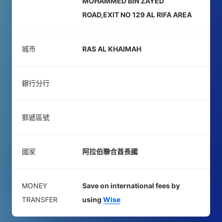
MOHAMMED BIN ZAYED
ROAD,EXIT NO 129 AL RIFA AREA
城市
RAS AL KHAIMAH
銀行分行
郵遞區號
國家
阿拉伯聯合酋長國
MONEY
Save on international fees by
TRANSFER
using
Wise