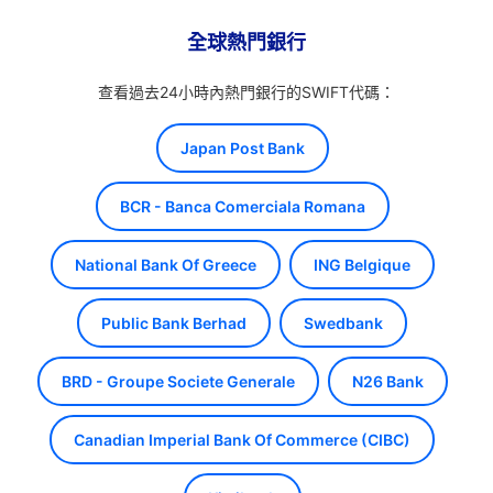
全球熱門銀行
查看過去24小時內熱門銀行的SWIFT代碼：
Japan Post Bank
BCR - Banca Comerciala Romana
National Bank Of Greece
ING Belgique
Public Bank Berhad
Swedbank
BRD - Groupe Societe Generale
N26 Bank
Canadian Imperial Bank Of Commerce (CIBC)