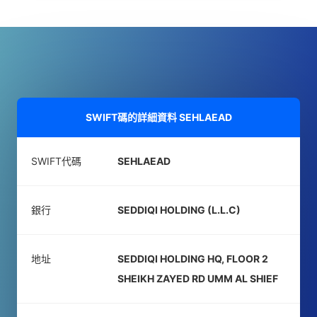
SWIFT碼的詳細資料
SEHLAEAD
SWIFT代碼
SEHLAEAD
銀行
SEDDIQI HOLDING (L.L.C)
地址
SEDDIQI HOLDING HQ, FLOOR 2
SHEIKH ZAYED RD UMM AL SHIEF