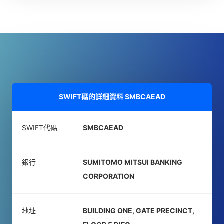
SWIFT碼的詳細資料
SMBCAEAD
SWIFT代碼
SMBCAEAD
銀行
SUMITOMO MITSUI BANKING
CORPORATION
地址
BUILDING ONE, GATE PRECINCT,