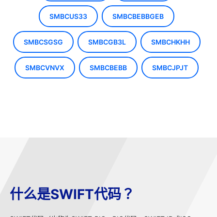
SMBCUS33
SMBCBEBBGEB
SMBCSGSG
SMBCGB3L
SMBCHKHH
SMBCVNVX
SMBCBEBB
SMBCJPJT
什么是SWIFT代码？