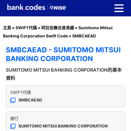
主頁
»
SWIFT代碼
»
阿拉伯聯合酋長國
»
Sumitomo Mitsui
Banking Corporation Swift Code
»
SMBCAEAD
SMBCAEAD - SUMITOMO MITSUI
BANKING CORPORATION
SUMITOMO MITSUI BANKING CORPORATION的基本
資料
SWIFT代碼
SMBCAEAD
銀行
SUMITOMO MITSUI BANKING CORPORATION