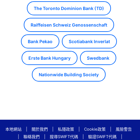
The Toronto Dominion Bank (TD)
Raiffeisen Schweiz Genossenschaft
Bank Pekao
Scotiabank Inverlat
Erste Bank Hungary
Swedbank
Nationwide Building Society
本地網站
|
關於我們
|
私隱政策
|
Cookie政策
|
風險警告
|
聯絡我們
|
搜尋SWIFT代碼
|
驗證SWIFT代碼
|