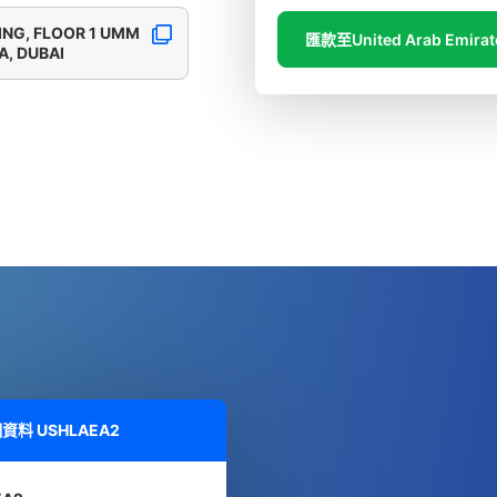
ING, FLOOR 1 UMM
匯款至United Arab Emirat
A, DUBAI
細資料
USHLAEA2