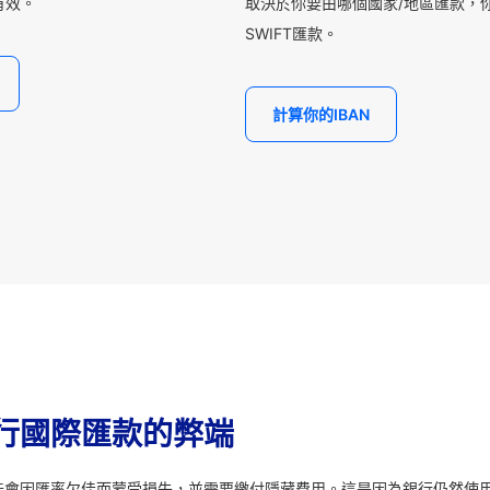
有效。
取決於你要由哪個國家/地區匯款，你
SWIFT匯款。
計算你的IBAN
行國際匯款的弊端
能會因匯率欠佳而蒙受損失，並需要繳付隱藏費用。這是因為銀行仍然使