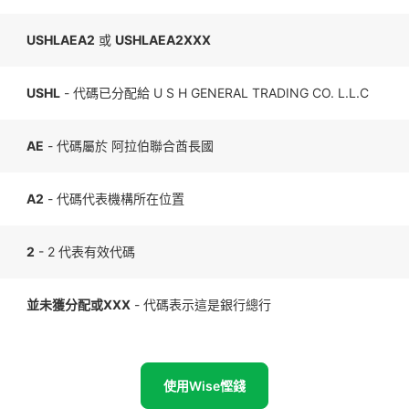
USHLAEA2
或
USHLAEA2XXX
USHL
- 代碼已分配給 U S H GENERAL TRADING CO. L.L.C
AE
- 代碼屬於 阿拉伯聯合酋長國
A2
- 代碼代表機構所在位置
2
- 2 代表有效代碼
並未獲分配或XXX
- 代碼表示這是銀行總行
使用Wise慳錢