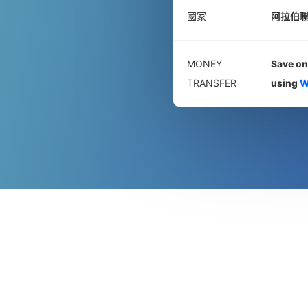
國家
阿拉伯
MONEY
Save on
TRANSFER
using
W