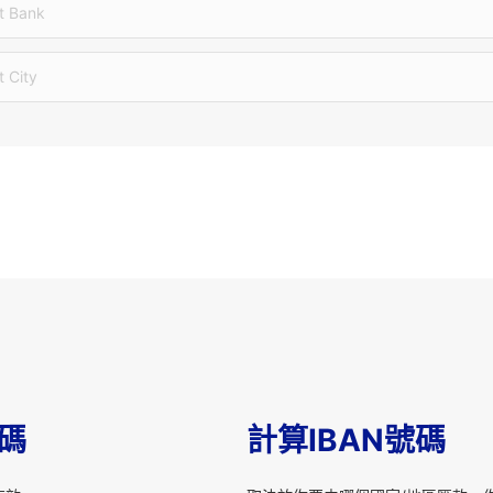
t Bank
t City
T碼
計算IBAN號碼