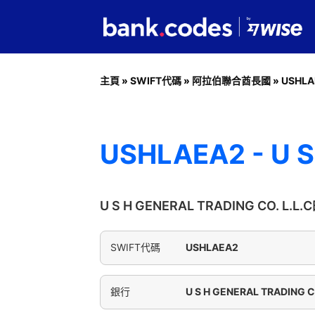
主頁
»
SWIFT代碼
»
阿拉伯聯合酋長國
»
USHLA
USHLAEA2 - U S
U S H GENERAL TRADING CO. L.
SWIFT代碼
USHLAEA2
銀行
U S H GENERAL TRADING CO