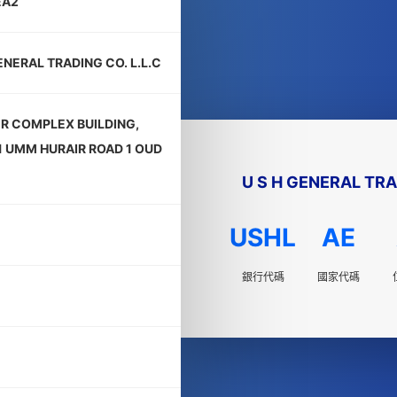
EA2
ENERAL TRADING CO. L.L.C
ER COMPLEX BUILDING,
1 UMM HURAIR ROAD 1 OUD
U S H GENERAL TRA
USHL
AE
銀行代碼
國家代碼