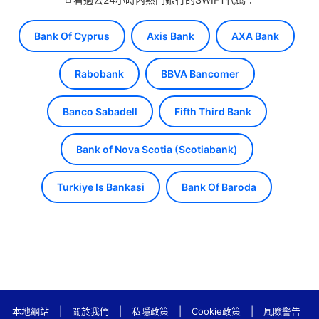
Bank Of Cyprus
Axis Bank
AXA Bank
Rabobank
BBVA Bancomer
Banco Sabadell
Fifth Third Bank
Bank of Nova Scotia (Scotiabank)
Turkiye Is Bankasi
Bank Of Baroda
本地網站
|
關於我們
|
私隱政策
|
Cookie政策
|
風險警告