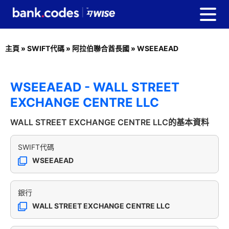
主頁
»
SWIFT代碼
»
阿拉伯聯合酋長國
»
WSEEAEAD
WSEEAEAD - WALL STREET
EXCHANGE CENTRE LLC
WALL STREET EXCHANGE CENTRE LLC的基本資料
SWIFT代碼
WSEEAEAD
銀行
WALL STREET EXCHANGE CENTRE LLC