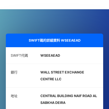
SWIFT碼的詳細資料
WSEEAEAD
SWIFT代碼
WSEEAEAD
銀行
WALL STREET EXCHANGE
CENTRE LLC
地址
CENTRAL BUILDING NAIF ROAD AL
SABKHA DEIRA