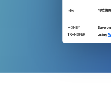
國家
阿拉伯
MONEY
Save on
TRANSFER
using
W