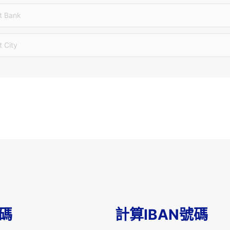
t Bank
t City
T碼
計算IBAN號碼