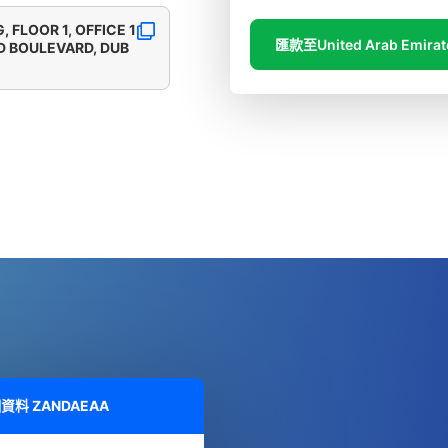
, FLOOR 1, OFFICE 1
匯款至United Arab Emirat
D BOULEVARD, DUB
細資料
ZANDAEAA