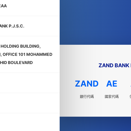
EAA
NK P.J.S.C.
L HOLDING BUILDING,
1, OFFICE 101 MOHAMMED
SHID BOULEVARD
ZAND BANK P
ZAND
AE
銀行代碼
國家代碼