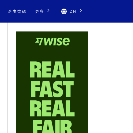
路由號碼
更多
ZH