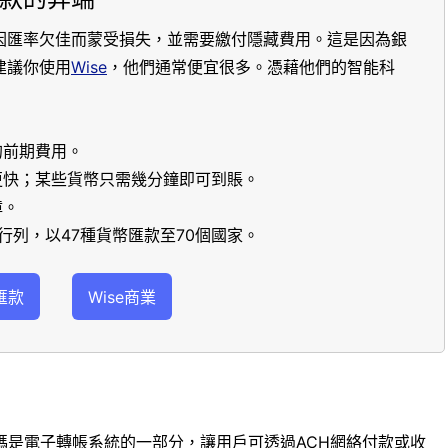
因匯率欠佳而蒙受損失，並需要繳付隱藏費用。這是因為銀
建議你使用
Wise
，他們通常便宜很多。憑藉他們的智能科
的前期費用。
更快；某些貨幣只需幾分鐘即可到賬。
障。
行列，以47種貨幣匯款至70個國家。
匯款
Wise商業
碼是電子轉帳系統的一部分，讓用戶可透過ACH網絡付款或收