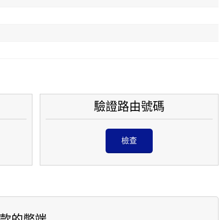
驗證路由號碼
檢查
款的弊端