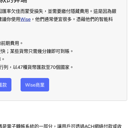
因匯率欠佳而蒙受損失，並需要繳付隱藏費用。這是因為銀
建議你使用
Wise
，他們通常便宜很多。憑藉他們的智能科
的前期費用。
更快；某些貨幣只需幾分鐘即可到賬。
障。
行列，以47種貨幣匯款至70個國家。
匯款
Wise商業
碼是電子轉帳系統的一部分，讓用戶可透過ACH網絡付款或收