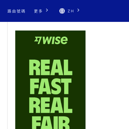
路由號碼
更多
ZH