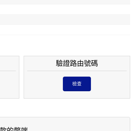
驗證路由號碼
檢查
款的弊端