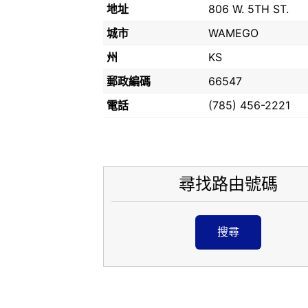
地址
806 W. 5TH ST.
城市
WAMEGO
州
KS
郵政編碼
66547
電話
(785) 456-2221
尋找路由號碼
搜尋