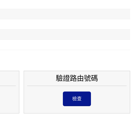
驗證路由號碼
檢查