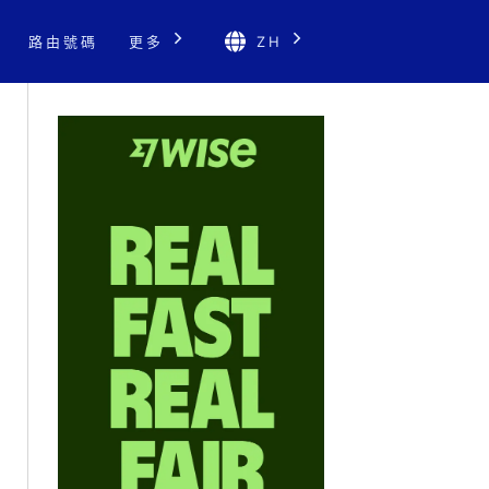
路由號碼
更多
ZH