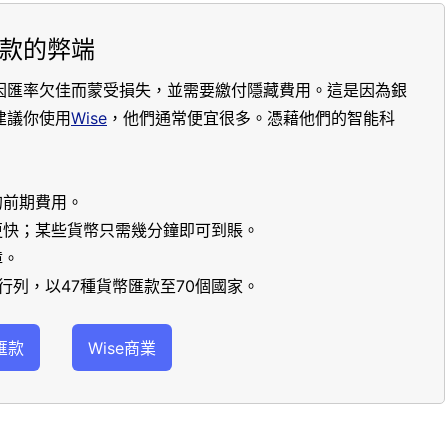
款的弊端
因匯率欠佳而蒙受損失，並需要繳付隱藏費用。這是因為銀
建議你使用
Wise
，他們通常便宜很多。憑藉他們的智能科
的前期費用。
更快；某些貨幣只需幾分鐘即可到賬。
障。
行列，以47種貨幣匯款至70個國家。
匯款
Wise商業