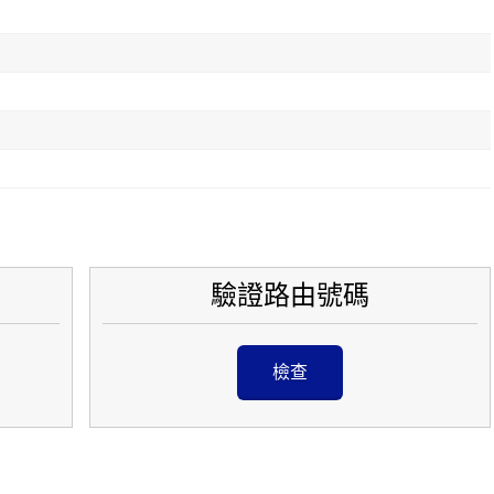
驗證路由號碼
檢查