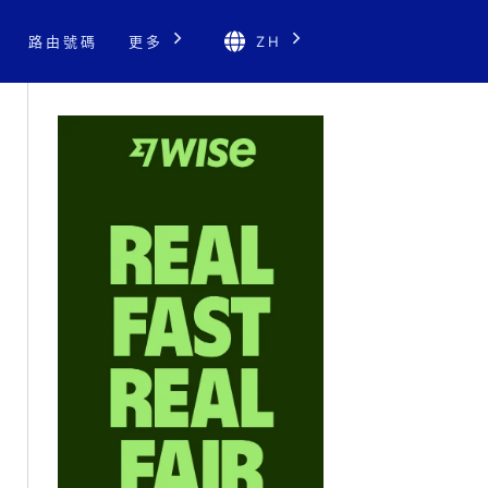
路由號碼
更多
ZH