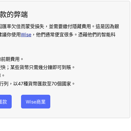
款的弊端
因匯率欠佳而蒙受損失，並需要繳付隱藏費用。這是因為銀
建議你使用
Wise
，他們通常便宜很多。憑藉他們的智能科
的前期費用。
更快；某些貨幣只需幾分鐘即可到賬。
障。
行列，以47種貨幣匯款至70個國家。
匯款
Wise商業