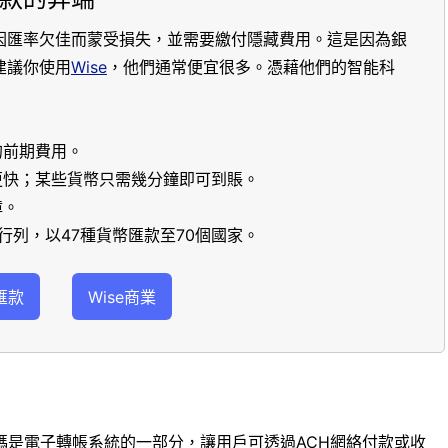
因匯率欠佳而蒙受損失，並需要繳付隱藏費用。這是因為銀
建議你使用
Wise
，他們通常便宜很多。憑藉他們的智能科
的前期費用。
更快；某些貨幣只需幾分鐘即可到賬。
障。
行列，以47種貨幣匯款至70個國家。
匯款
Wise商業
碼是電子轉帳系統的一部分，讓用戶可透過ACH網絡付款或收