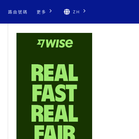
路由號碼
更多
ZH