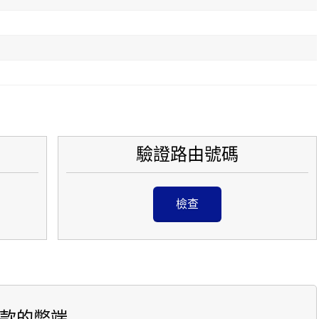
驗證路由號碼
檢查
款的弊端