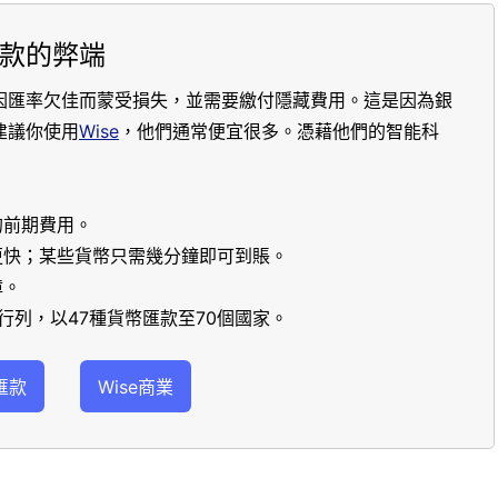
款的弊端
因匯率欠佳而蒙受損失，並需要繳付隱藏費用。這是因為銀
建議你使用
Wise
，他們通常便宜很多。憑藉他們的智能科
的前期費用。
更快；某些貨幣只需幾分鐘即可到賬。
障。
行列，以47種貨幣匯款至70個國家。
匯款
Wise商業