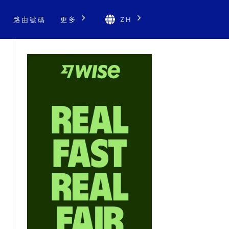
路由號碼
更多
ZH