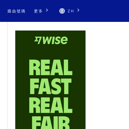
路由號碼
更多
ZH