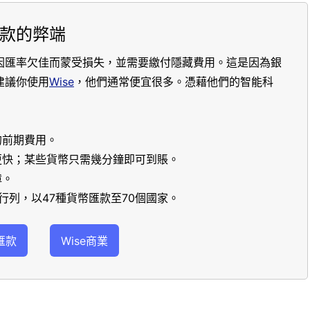
款的弊端
因匯率欠佳而蒙受損失，並需要繳付隱藏費用。這是因為銀
建議你使用
Wise
，他們通常便宜很多。憑藉他們的智能科
的前期費用。
更快；某些貨幣只需幾分鐘即可到賬。
障。
行列，以47種貨幣匯款至70個國家。
匯款
Wise商業