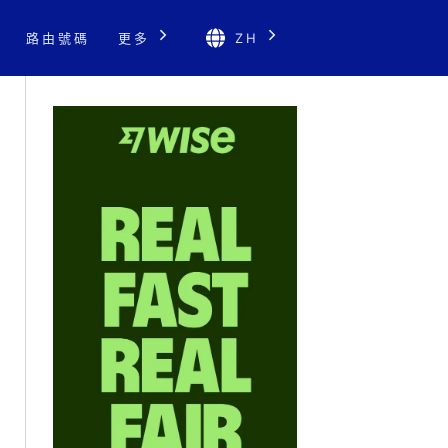
路由號碼
更多
ZH