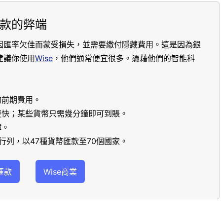
款的弊端
因匯率欠佳而蒙受損失，並需要繳付隱藏費用。這是因為銀
建議你使用
Wise
，他們通常便宜很多。憑藉他們的智能科
的前期費用。
更快；某些貨幣只需幾分鐘即可到賬。
障。
行列，以47種貨幣匯款至70個國家。
匯款
Wise商業