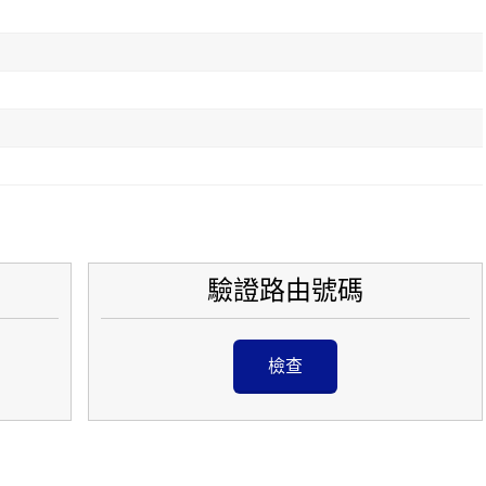
驗證路由號碼
檢查