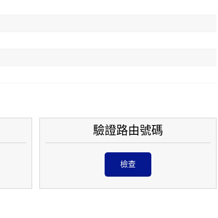
驗證路由號碼
檢查