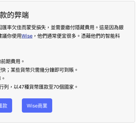
款的弊端
因匯率欠佳而蒙受損失，並需要繳付隱藏費用。這是因為銀
建議你使用
Wise
，他們通常便宜很多。憑藉他們的智能科
的前期費用。
更快；某些貨幣只需幾分鐘即可到賬。
障。
行列，以47種貨幣匯款至70個國家。
匯款
Wise商業