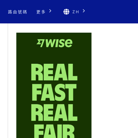
路由號碼
更多
ZH