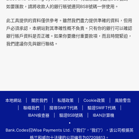
如要匯款，請將收款人的銀行賬號連同BSB號碼一併使用。
此工具提供的資料僅供參考。雖然我們盡力提供準確的資料，但用
戶必須承認，本網站對其準確性概不負責。只有你的銀行可以確認
銀行賬戶資料是否正確。如果你要繳付重要款項，而且時間緊迫，
我們建議你先與銀行聯絡。
本地網站
|
關於我們
|
私隱政策
|
Cookie政策
|
風險警告
|
聯絡我們
|
搜尋SWIFT代碼
|
驗證SWIFT代碼
|
IBAN檢查器
|
驗證BSB號碼
|
IBAN計算機
•
Bank.Codes归Wise Payments Ltd.（“我们”，“我们”），该公司根据英
格兰和威尔士法律的公司编号为07209813。