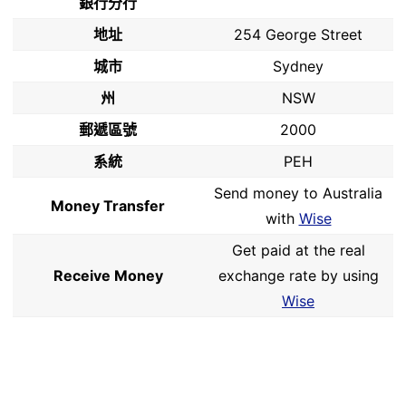
銀行分行
地址
254 George Street
城市
Sydney
州
NSW
郵遞區號
2000
系統
PEH
Send money to Australia
Money Transfer
with
Wise
Get paid at the real
Receive Money
exchange rate by using
Wise