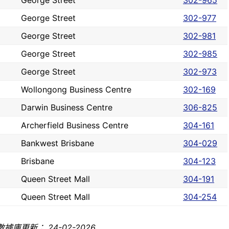
George Street
302-965
George Street
302-977
George Street
302-981
George Street
302-985
George Street
302-973
Wollongong Business Centre
302-169
Darwin Business Centre
306-825
Archerfield Business Centre
304-161
Bankwest Brisbane
304-029
Brisbane
304-123
Queen Street Mall
304-191
Queen Street Mall
304-254
據庫更新： 24-02-2026