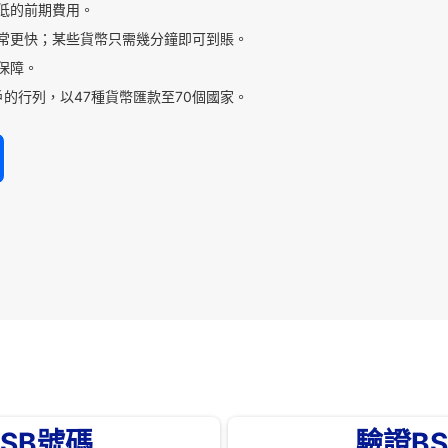
低的前期費用。
常更快；某些貨幣只需幾分鐘即可到賬。
保障。
的行列，以47種貨幣匯款至70個國家。
SB號碼
驗證B