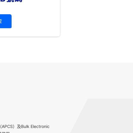
查
S）及Bulk Electronic