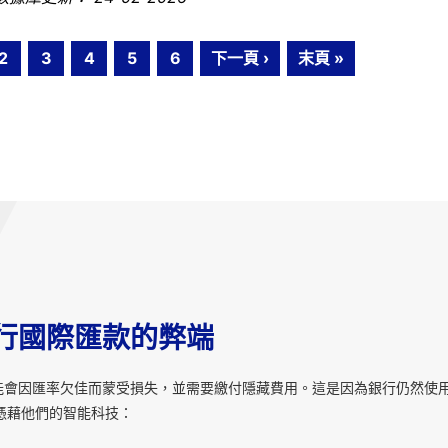
2
3
4
5
6
下一頁 ›
末頁 »
行國際匯款的弊端
能會因匯率欠佳而蒙受損失，並需要繳付隱藏費用。這是因為銀行仍然使
憑藉他們的智能科技：