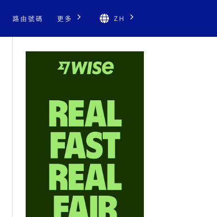
路由號碼
更多
ZH