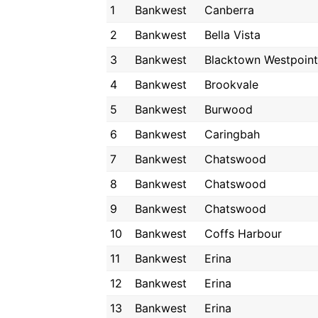
1
Bankwest
Canberra
2
Bankwest
Bella Vista
3
Bankwest
Blacktown Westpoint
4
Bankwest
Brookvale
5
Bankwest
Burwood
6
Bankwest
Caringbah
7
Bankwest
Chatswood
8
Bankwest
Chatswood
9
Bankwest
Chatswood
10
Bankwest
Coffs Harbour
11
Bankwest
Erina
12
Bankwest
Erina
13
Bankwest
Erina