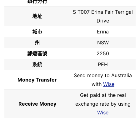
銀行分行
S T007 Erina Fair Terrigal
地址
Drive
城市
Erina
州
NSW
郵遞區號
2250
系統
PEH
Send money to Australia
Money Transfer
with
Wise
Get paid at the real
Receive Money
exchange rate by using
Wise