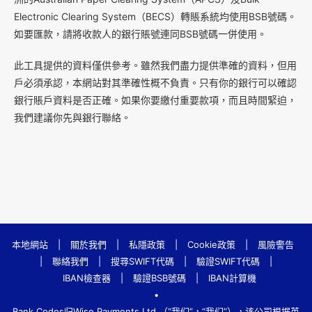
Electronic Clearing System（BECS）轉賬系統均使用BSB號碼。
如要匯款，請將收款人的銀行賬號連同BSB號碼一併使用。
此工具提供的資料僅供參考。雖然我們盡力提供準確的資料，但用
戶必須承認，本網站對其準確性概不負責。只有你的銀行可以確認
銀行賬戶資料是否正確。如果你要繳付重要款項，而且時間緊迫，
我們建議你先與銀行聯絡。
本地網站
|
關於我們
|
私隱政策
|
Cookie政策
|
風險警告
|
聯絡我們
|
搜尋SWIFT代碼
|
驗證SWIFT代碼
|
IBAN檢查器
|
驗證BSB號碼
|
IBAN計算機
•
Bank.Codes归Wise Payments Ltd.（“我们”，“我们”），该公司根据英