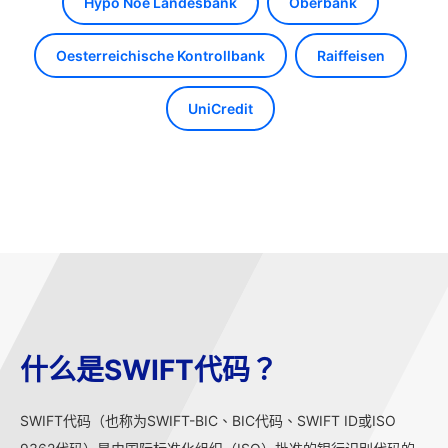
Hypo Noe Landesbank
Oberbank
Oesterreichische Kontrollbank
Raiffeisen
UniCredit
什么是SWIFT代码？
SWIFT代码（也称为SWIFT-BIC、BIC代码、SWIFT ID或ISO