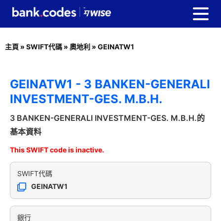
主頁
»
SWIFT代碼
»
奧地利
»
GEINATW1
GEINATW1 - 3 BANKEN-GENERALI
INVESTMENT-GES. M.B.H.
3 BANKEN-GENERALI INVESTMENT-GES. M.B.H.的
基本資料
This SWIFT code is inactive.
SWIFT代碼
GEINATW1
銀行