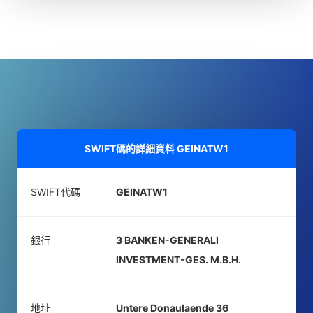
SWIFT碼的詳細資料
GEINATW1
SWIFT代碼
GEINATW1
銀行
3 BANKEN-GENERALI
INVESTMENT-GES. M.B.H.
地址
Untere Donaulaende 36