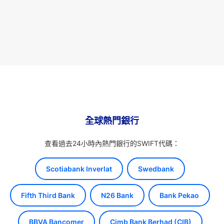
全球熱門銀行
查看過去24小時內熱門銀行的SWIFT代碼：
Scotiabank Inverlat
Swedbank
Fifth Third Bank
N26 Bank
Bank Pekao
BBVA Bancomer
Cimb Bank Berhad (CIB)