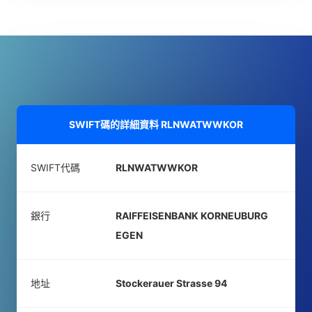
SWIFT碼的詳細資料
RLNWATWWKOR
SWIFT代碼
RLNWATWWKOR
銀行
RAIFFEISENBANK KORNEUBURG
EGEN
地址
Stockerauer Strasse 94