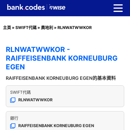
主頁
»
SWIFT代碼
»
奧地利
»
RLNWATWWKOR
RLNWATWWKOR -
RAIFFEISENBANK KORNEUBURG
EGEN
RAIFFEISENBANK KORNEUBURG EGEN的基本資料
SWIFT代碼
RLNWATWWKOR
銀行
RAIFFEISENBANK KORNEUBURG EGEN