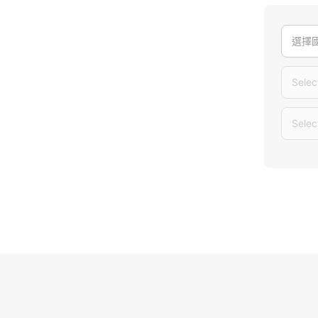
選擇
Selec
Selec