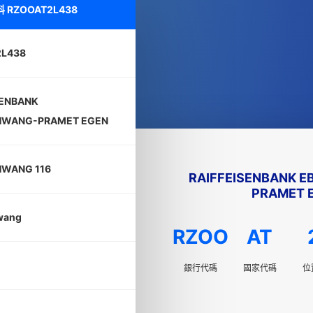
料
RZOOAT2L438
2L438
SENBANK
HWANG-PRAMET EGEN
WANG 116
RAIFFEISENBANK 
PRAMET 
wang
RZOO
AT
銀行代碼
國家代碼
位