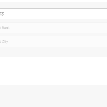
國家
t Bank
t City