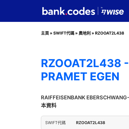
主頁
»
SWIFT代碼
»
奧地利
»
RZOOAT2L438
RZOOAT2L438 
PRAMET EGEN
RAIFFEISENBANK EBERSCHWAN
本資料
SWIFT代碼
RZOOAT2L438