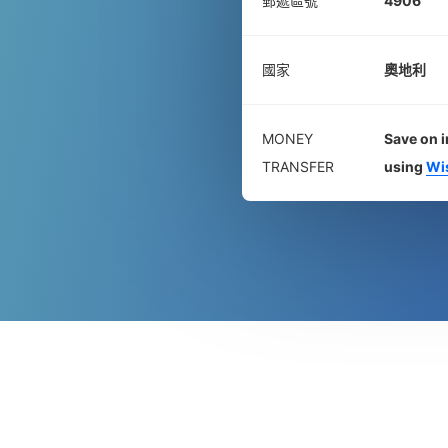
郵遞區號
4906
國家
奧地利
MONEY
Save on i
TRANSFER
using
Wi