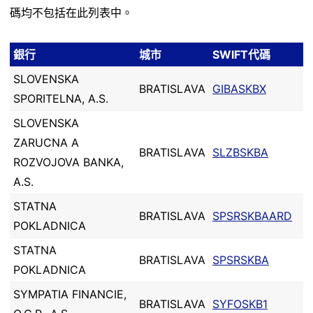
碼均不包括在此列表中。
銀行
城市
SWIFT代碼
SLOVENSKA
BRATISLAVA
GIBASKBX
SPORITELNA, A.S.
SLOVENSKA
ZARUCNA A
BRATISLAVA
SLZBSKBA
ROZVOJOVA BANKA,
A.S.
STATNA
BRATISLAVA
SPSRSKBAARD
POKLADNICA
STATNA
BRATISLAVA
SPSRSKBA
POKLADNICA
SYMPATIA FINANCIE,
BRATISLAVA
SYFOSKB1