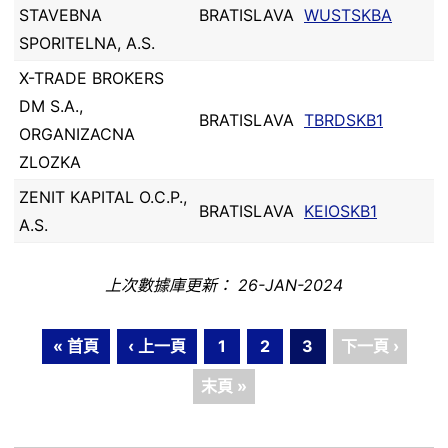
STAVEBNA
BRATISLAVA
WUSTSKBA
SPORITELNA, A.S.
X-TRADE BROKERS
DM S.A.,
BRATISLAVA
TBRDSKB1
ORGANIZACNA
ZLOZKA
ZENIT KAPITAL O.C.P.,
BRATISLAVA
KEIOSKB1
A.S.
上次數據庫更新： 26-JAN-2024
« 首頁
‹ 上一頁
1
2
3
下一頁 ›
末頁 »