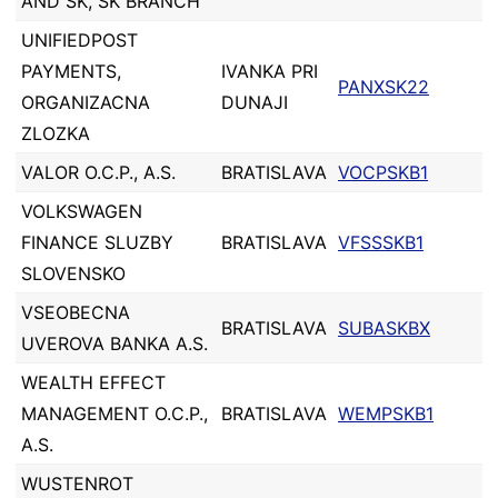
AND SK, SK BRANCH
UNIFIEDPOST
PAYMENTS,
IVANKA PRI
PANXSK22
ORGANIZACNA
DUNAJI
ZLOZKA
VALOR O.C.P., A.S.
BRATISLAVA
VOCPSKB1
VOLKSWAGEN
FINANCE SLUZBY
BRATISLAVA
VFSSSKB1
SLOVENSKO
VSEOBECNA
BRATISLAVA
SUBASKBX
UVEROVA BANKA A.S.
WEALTH EFFECT
MANAGEMENT O.C.P.,
BRATISLAVA
WEMPSKB1
A.S.
WUSTENROT