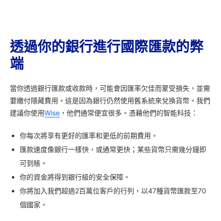
透過你的銀行進行國際匯款的弊
端
當你透過銀行匯款或收款時，可能會因匯率欠佳而蒙受損失，並需
要繳付隱藏費用。這是因為銀行仍然使用舊系統來兌換貨幣。我們
建議你使用
Wise
，他們通常便宜很多。憑藉他們的智能科技：
你每次將享有更好的匯率和更低的前期費用。
匯款速度像銀行一樣快，或通常更快；某些貨幣只需幾分鐘即
可到賬。
你的資金將得到銀行級的安全保障。
你將加入我們超過2百萬位客戶的行列，以47種貨幣匯款至70
個國家。