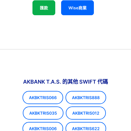
匯款
Wise商業
AKBANK T.A.S. 的其他 SWIFT 代碼
AKBKTRIS066
AKBKTRIS888
AKBKTRIS035
AKBKTRIS012
AKBKTRIS006
AKBKTRIS622