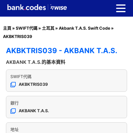
主頁
»
SWIFT代碼
»
土耳其
»
Akbank T.A.S. Swift Code
»
AKBKTRIS039
AKBKTRIS039 - AKBANK T.A.S.
AKBANK T.A.S.的基本資料
SWIFT代碼
AKBKTRIS039
銀行
AKBANK T.A.S.
地址