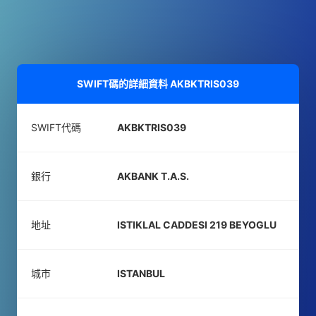
SWIFT碼的詳細資料
AKBKTRIS039
SWIFT代碼
AKBKTRIS039
銀行
AKBANK T.A.S.
地址
ISTIKLAL CADDESI 219 BEYOGLU
城市
ISTANBUL