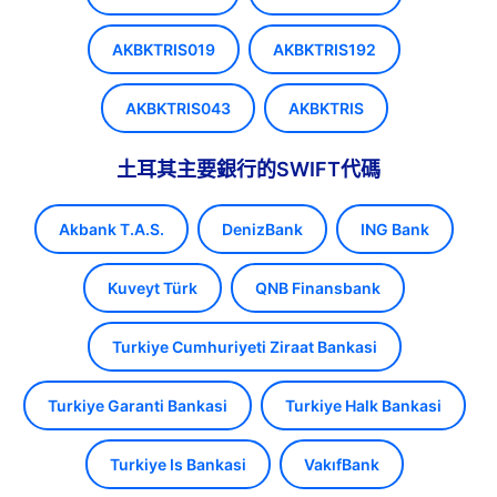
AKBKTRIS019
AKBKTRIS192
AKBKTRIS043
AKBKTRIS
土耳其主要銀行的SWIFT代碼
Akbank T.A.S.
DenizBank
ING Bank
Kuveyt Türk
QNB Finansbank
Turkiye Cumhuriyeti Ziraat Bankasi
Turkiye Garanti Bankasi
Turkiye Halk Bankasi
Turkiye Is Bankasi
VakıfBank