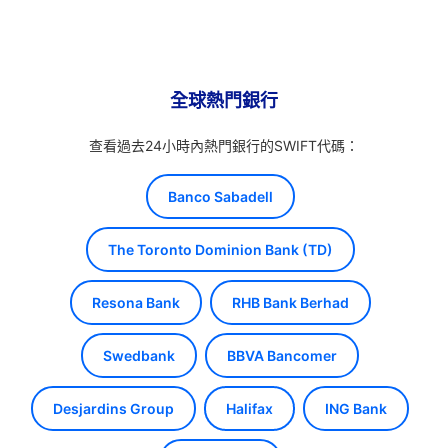
全球熱門銀行
查看過去24小時內熱門銀行的SWIFT代碼：
Banco Sabadell
The Toronto Dominion Bank (TD)
Resona Bank
RHB Bank Berhad
Swedbank
BBVA Bancomer
Desjardins Group
Halifax
ING Bank