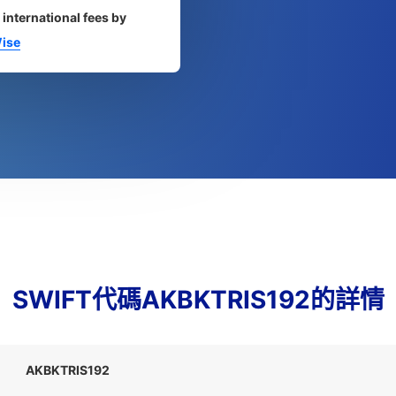
 international fees by
ise
SWIFT代碼AKBKTRIS192的詳情
AKBKTRIS192