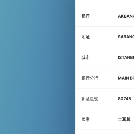
銀行
AKBANK
地址
SABANC
城市
ISTANB
銀行分行
MAIN B
郵遞區號
80745
國家
土耳其