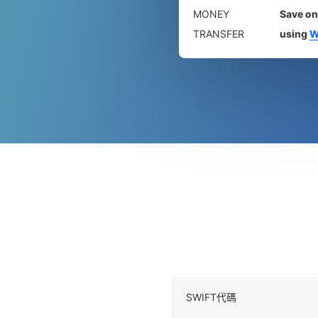
MONEY
Save on
TRANSFER
using
W
SWIFT代碼