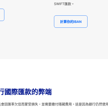
SWIFT匯款。
計算你的IBAN
行國際匯款的弊端
能會因匯率欠佳而蒙受損失，並需要繳付隱藏費用。這是因為銀行仍然使