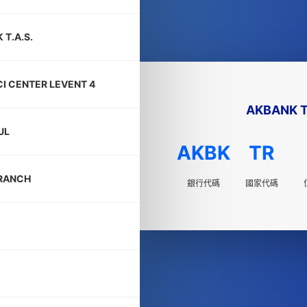
 T.A.S.
I CENTER LEVENT 4
AKBANK T
UL
AKBK
TR
RANCH
銀行代碼
國家代碼