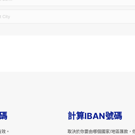
t City
T碼
計算IBAN號碼
有效。
取決於你要由哪個國家/地區匯款，你