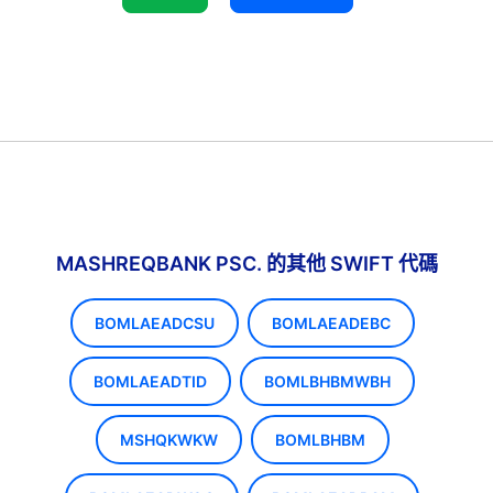
MASHREQBANK PSC. 的其他 SWIFT 代碼
BOMLAEADCSU
BOMLAEADEBC
BOMLAEADTID
BOMLBHBMWBH
MSHQKWKW
BOMLBHBM