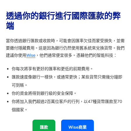
透過你的銀行進行國際匯款的弊
端
當你透過銀行匯款或收款時，可能會因匯率欠佳而蒙受損失，並需
要繳付隱藏費用。這是因為銀行仍然使用舊系統來兌換貨幣。我們
建議你使用
Wise
，他們通常便宜很多。憑藉他們的智能科技：
你每次將享有更好的匯率和更低的前期費用。
匯款速度像銀行一樣快，或通常更快；某些貨幣只需幾分鐘即
可到賬。
你的資金將得到銀行級的安全保障。
你將加入我們超過2百萬位客戶的行列，以47種貨幣匯款至70
個國家。
匯款
Wise商業