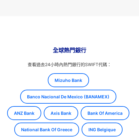
全球熱門銀行
查看過去24小時內熱門銀行的SWIFT代碼：
Mizuho Bank
Banco Nacional De Mexico (BANAMEX)
ANZ Bank
Axis Bank
Bank Of America
National Bank Of Greece
ING Belgique