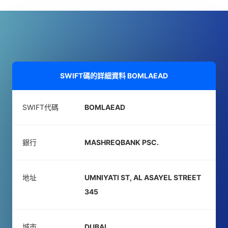
SWIFT碼的詳細資料
BOMLAEAD
SWIFT代碼
BOMLAEAD
銀行
MASHREQBANK PSC.
地址
UMNIYATI ST, AL ASAYEL STREET
345
城市
DUBAI