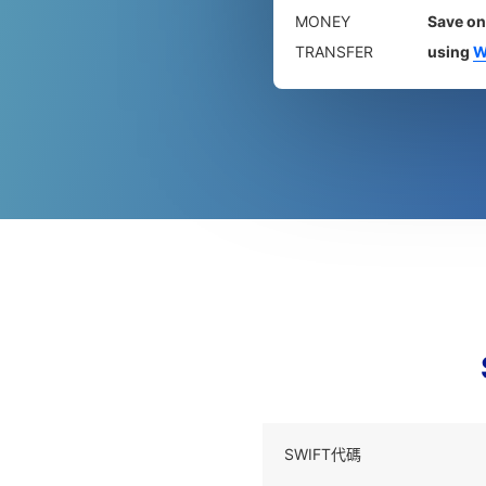
MONEY
Save on
TRANSFER
using
W
SWIFT代碼