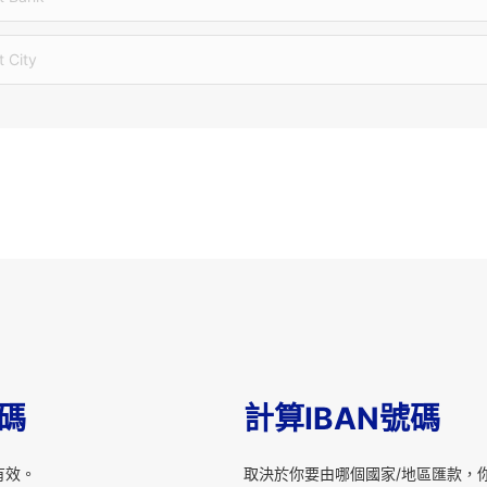
t City
T碼
計算IBAN號碼
有效。
取決於你要由哪個國家/地區匯款，你