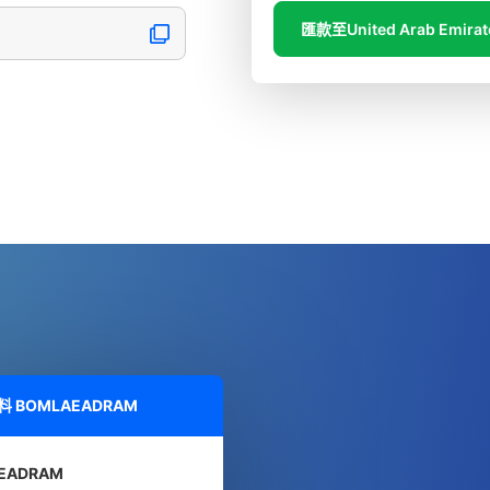
匯款至United Arab Emirat
資料
BOMLAEADRAM
EADRAM