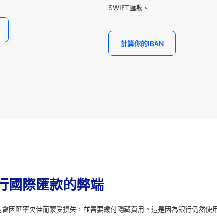
SWIFT匯款。
計算你的IBAN
行國際匯款的弊端
能會因匯率欠佳而蒙受損失，並需要繳付隱藏費用。這是因為銀行仍然使