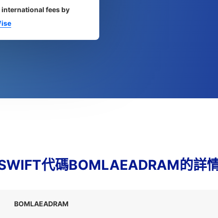
 international fees by
ise
SWIFT代碼BOMLAEADRAM的詳
BOMLAEADRAM