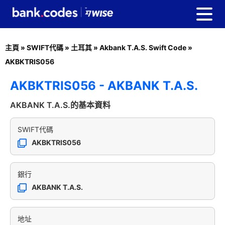
主頁
»
SWIFT代碼
»
土耳其
»
Akbank T.A.S. Swift Code
»
AKBKTRIS056
AKBKTRIS056 - AKBANK T.A.S.
AKBANK T.A.S.的基本資料
SWIFT代碼
AKBKTRIS056
銀行
AKBANK T.A.S.
地址