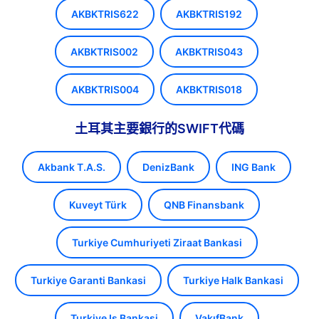
AKBKTRIS622
AKBKTRIS192
AKBKTRIS002
AKBKTRIS043
AKBKTRIS004
AKBKTRIS018
土耳其主要銀行的SWIFT代碼
Akbank T.A.S.
DenizBank
ING Bank
Kuveyt Türk
QNB Finansbank
Turkiye Cumhuriyeti Ziraat Bankasi
Turkiye Garanti Bankasi
Turkiye Halk Bankasi
Turkiye Is Bankasi
VakıfBank