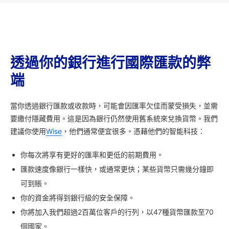
透過你的銀行進行國際匯款的弊
端
當你透過銀行匯款或收款時，可能會因匯率欠佳而蒙受損失，並需
要繳付隱藏費用。這是因為銀行仍然使用舊系統來兌換貨幣。我們
建議你使用
Wise
，他們通常便宜很多。憑藉他們的智能科技：
你每次將享有更好的匯率和更低的前期費用。
匯款速度像銀行一樣快，或通常更快；某些貨幣只需幾分鐘即
可到賬。
你的資金將得到銀行級的安全保障。
你將加入我們超過2百萬位客戶的行列，以47種貨幣匯款至70
個國家。