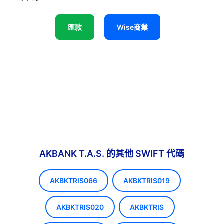
匯款
Wise商業
AKBANK T.A.S. 的其他 SWIFT 代碼
AKBKTRIS066
AKBKTRIS019
AKBKTRIS020
AKBKTRIS