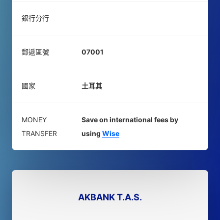
銀行分行
郵遞區號
07001
國家
土耳其
MONEY
Save on international fees by
TRANSFER
using
Wise
AKBANK T.A.S.