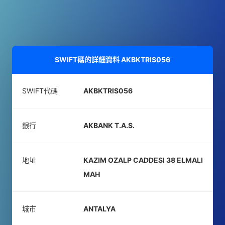
SWIFT碼的詳細資料
AKBKTRIS056
SWIFT代碼
AKBKTRIS056
銀行
AKBANK T.A.S.
地址
KAZIM OZALP CADDESI 38 ELMALI
MAH
城市
ANTALYA