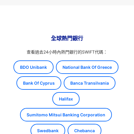
全球熱門銀行
查看過去24小時內熱門銀行的SWIFT代碼：
BDO Unibank
National Bank Of Greece
Bank Of Cyprus
Banca Transilvania
Halifax
Sumitomo Mitsui Banking Corporation
Swedbank
Chebanca