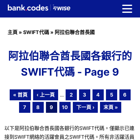
主頁
»
SWIFT代碼
»
阿拉伯聯合酋長國
阿拉伯聯合酋長國各銀行的
SWIFT代碼 - Page 9
« 首頁
‹ 上一頁
...
2
3
4
5
6
7
8
9
10
下一頁 ›
末頁 »
以下是阿拉伯聯合酋長國各銀行的SWIFT代碼。僅顯示已連
接到SWIFT網絡的活躍會員之SWIFT代碼。所有非活躍活員